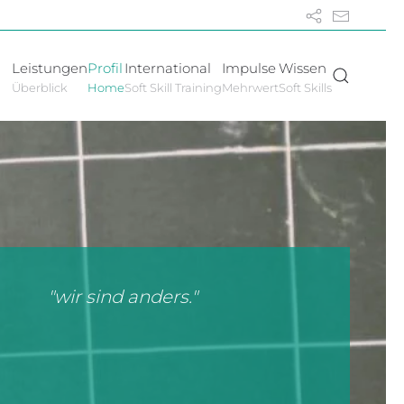
Leistungen
Profil
International
Impulse
Wissen
Überblick
Home
Soft Skill Training
Mehrwert
Soft Skills
"wir sind anders."