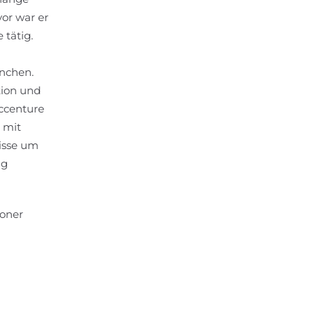
or war er
 tätig.
anchen.
tion und
ccenture
 mit
nisse um
ng
ioner