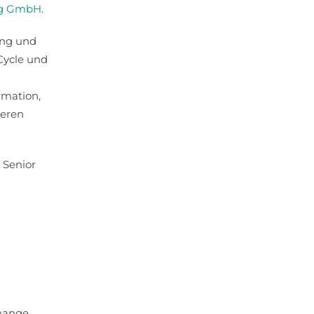
ng GmbH
.
ung und
-Cycle und
rmation,
teren
 Senior
Change