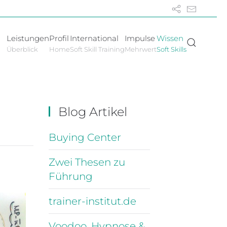
Leistungen
Profil
International
Impulse
Wissen
Überblick
Home
Soft Skill Training
Mehrwert
Soft Skills
Blog Artikel
Buying Center
Zwei Thesen zu
Führung
trainer-institut.de
Voodoo, Hypnose &