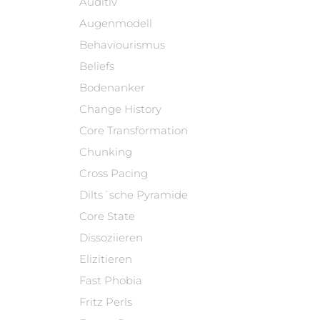
Auditiv
Augenmodell
Behaviourismus
Beliefs
Bodenanker
Change History
Core Transformation
Chunking
Cross Pacing
Dilts´sche Pyramide
Core State
Dissoziieren
Elizitieren
Fast Phobia
Fritz Perls