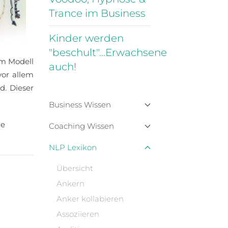
Trance im Business
Kinder werden
"beschult"...Erwachsene
em Modell
auch!
vor allem
d. Dieser
Business Wissen
ne
Coaching Wissen
NLP Lexikon
Übersicht
Ankern
Anker kollabieren
Assoziieren