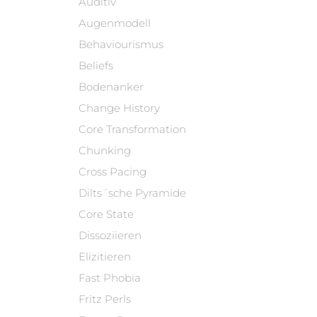
Auditiv
Augenmodell
Behaviourismus
Beliefs
Bodenanker
Change History
Core Transformation
Chunking
Cross Pacing
Dilts´sche Pyramide
Core State
Dissoziieren
Elizitieren
Fast Phobia
Fritz Perls