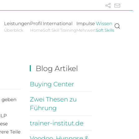
Leistungen
Profil
International
Impulse
Wissen
Überblick
Home
Soft Skill Training
Mehrwert
Soft Skills
Blog Artikel
Buying Center
Zwei Thesen zu
n geben
Führung
NLP
trainer-institut.de
iese
ere Teile
Voodoo, Hypnose &